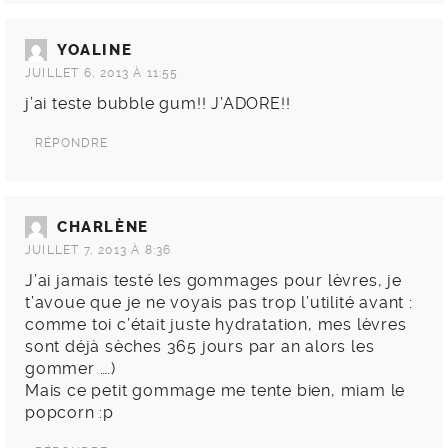
YOALINE
JUILLET 6, 2013 À 11:55
j’ai teste bubble gum!! J’ADORE!!
RÉPONDRE
CHARLÈNE
JUILLET 7, 2013 À 8:36
J’ai jamais testé les gommages pour lèvres, je
t’avoue que je ne voyais pas trop l’utilité avant :
comme toi c’était juste hydratation, mes lèvres
sont déjà sèches 365 jours par an alors les
gommer ….)
Mais ce petit gommage me tente bien, miam le
popcorn :p