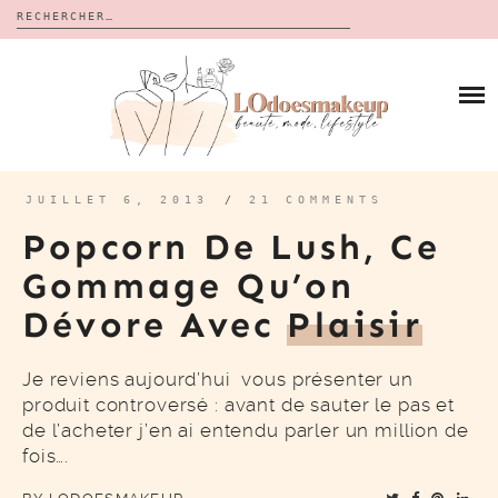
Rechercher :
Skip
to
BLOG
content
REVUES
À PROPOS
CALENDRIERS DE L’AVENT
BON PLAN
MES VIDÉOS
JUILLET 6, 2013
/
21 COMMENTS
VIDÉOS
Popcorn De Lush, Ce
CONTACT
Gommage Qu’on
Dévore Avec
Plaisir
Je reviens aujourd’hui vous présenter un
produit controversé : avant de sauter le pas et
de l’acheter j’en ai entendu parler un million de
fois….