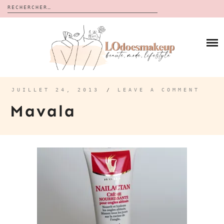
Rechercher :
Skip
to
BLOG
content
REVUES
À PROPOS
CALENDRIERS DE L’AVENT
BON PLAN
MES VIDÉOS
JUILLET 24, 2013
/
LEAVE A COMMENT
VIDÉOS
Mavala
CONTACT