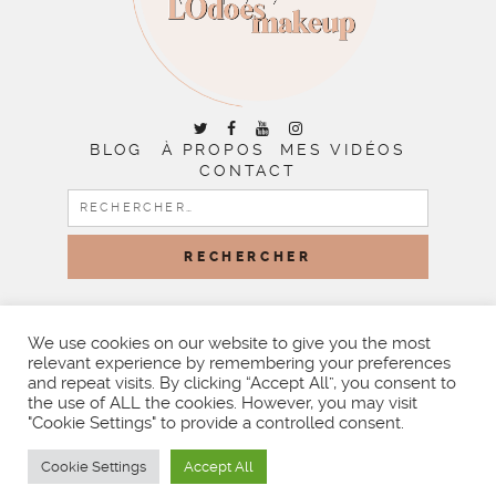
BLOG
À PROPOS
MES VIDÉOS
CONTACT
RECHERCHER :
COPYRIGHT © 2026 | ALL RIGHTS RESERVED |
DESIGNED
BY LITTLE THEME SHOP
We use cookies on our website to give you the most
relevant experience by remembering your preferences
and repeat visits. By clicking “Accept All”, you consent to
the use of ALL the cookies. However, you may visit
"Cookie Settings" to provide a controlled consent.
Cookie Settings
Accept All