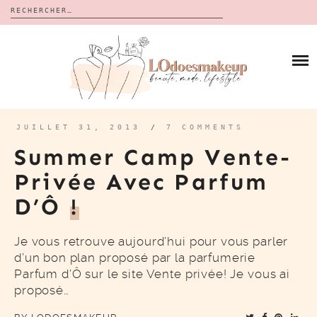
Rechercher :
Skip
to
BLOG
content
REVUES
À PROPOS
CALENDRIERS DE L’AVENT
BON PLAN
MES VIDÉOS
JUILLET 31, 2013
/
7 COMMENTS
VIDÉOS
Summer Camp Vente-
CONTACT
Privée Avec Parfum
D’Ô
!
Je vous retrouve aujourd’hui pour vous parler
d’un bon plan proposé par la parfumerie
Parfum d’Ô sur le site Vente privée! Je vous ai
proposé…