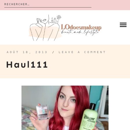
Rechercher :
Skip
to
BLOG
content
REVUES
À PROPOS
CALENDRIERS DE L’AVENT
BON PLAN
MES VIDÉOS
AOÛT 18, 2013
/
LEAVE A COMMENT
VIDÉOS
Haul111
CONTACT