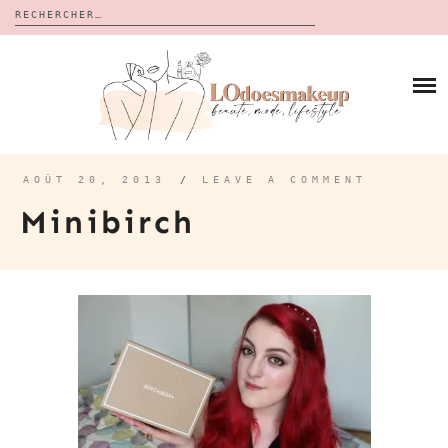
Rechercher :
Skip
to
BLOG
content
REVUES
À PROPOS
CALENDRIERS DE L’AVENT
BON PLAN
MES VIDÉOS
AOÛT 20, 2013
/
LEAVE A COMMENT
VIDÉOS
Minibirch
CONTACT