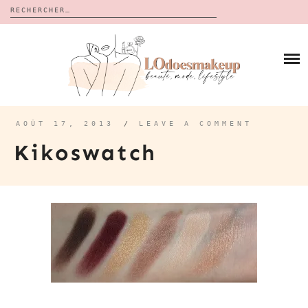
Rechercher :
Skip
to
BLOG
content
REVUES
À PROPOS
CALENDRIERS DE L’AVENT
BON PLAN
MES VIDÉOS
AOÛT 17, 2013
/
LEAVE A COMMENT
VIDÉOS
Kikoswatch
CONTACT