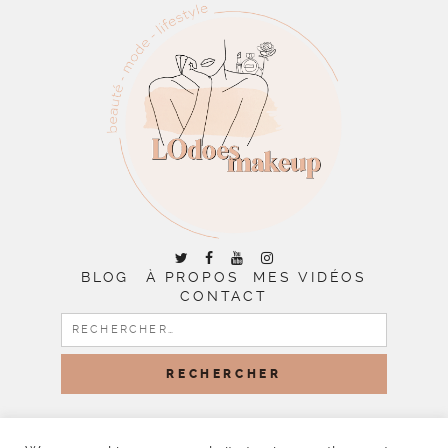
BLOG
À PROPOS
MES VIDÉOS
CONTACT
RECHERCHER :
COPYRIGHT © 2026 | ALL RIGHTS RESERVED |
DESIGNED
BY LITTLE THEME SHOP