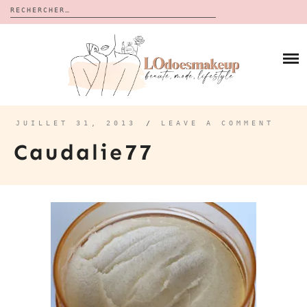
Rechercher :
Skip
to
BLOG
content
REVUES
À PROPOS
CALENDRIERS DE L’AVENT
BON PLAN
MES VIDÉOS
JUILLET 31, 2013
/
LEAVE A COMMENT
VIDÉOS
Caudalie77
CONTACT