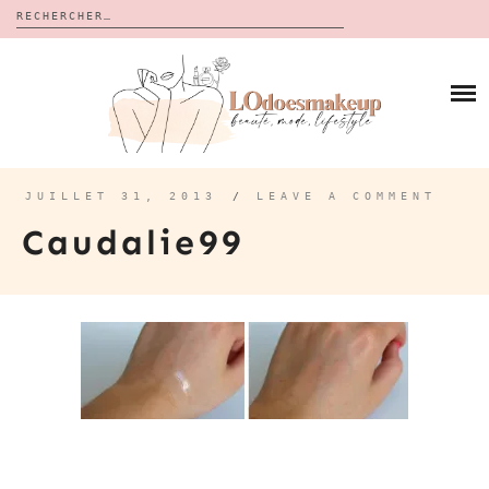
Rechercher :
Skip
to
BLOG
content
REVUES
À PROPOS
CALENDRIERS DE L’AVENT
BON PLAN
MES VIDÉOS
JUILLET 31, 2013
/
LEAVE A COMMENT
VIDÉOS
Caudalie99
CONTACT