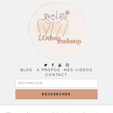
BLOG
À PROPOS
MES VIDÉOS
CONTACT
RECHERCHER :
COPYRIGHT © 2026 | ALL RIGHTS RESERVED |
DESIGNED
BY LITTLE THEME SHOP