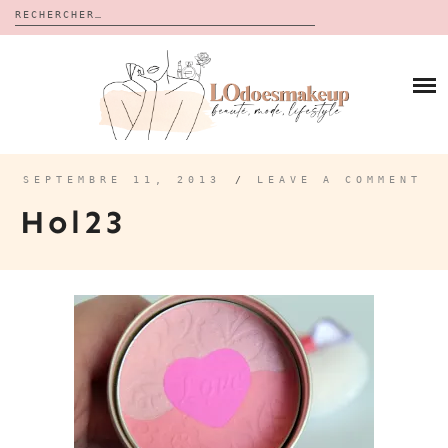
Rechercher :
Skip
to
BLOG
content
REVUES
À PROPOS
CALENDRIERS DE L’AVENT
BON PLAN
MES VIDÉOS
SEPTEMBRE 11, 2013
/
LEAVE A COMMENT
VIDÉOS
Hol23
CONTACT