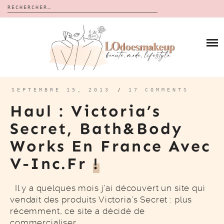
Rechercher :
Skip
to
BLOG
content
REVUES
À PROPOS
CALENDRIERS DE L’AVENT
BON PLAN
MES VIDÉOS
SEPTEMBRE 15, 2013
/
17 COMMENTS
VIDÉOS
Haul : Victoria’s
CONTACT
Secret, Bath&Body
Works En France Avec
V-Inc.fr
!
Il y a quelques mois j’ai découvert un site qui
vendait des produits Victoria’s Secret : plus
récemment, ce site a décidé de
commercialiser…