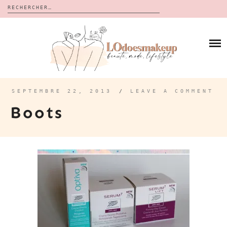
Rechercher :
Skip
to
BLOG
content
REVUES
À PROPOS
CALENDRIERS DE L’AVENT
BON PLAN
MES VIDÉOS
SEPTEMBRE 22, 2013
/
LEAVE A COMMENT
VIDÉOS
Boots
CONTACT