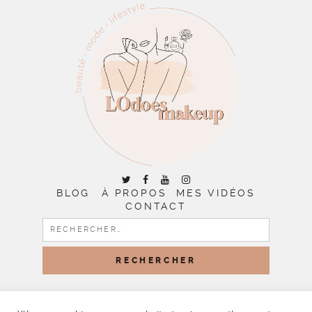
BLOG
À PROPOS
MES VIDÉOS
CONTACT
RECHERCHER :
COPYRIGHT © 2026 | ALL RIGHTS RESERVED |
DESIGNED
BY LITTLE THEME SHOP