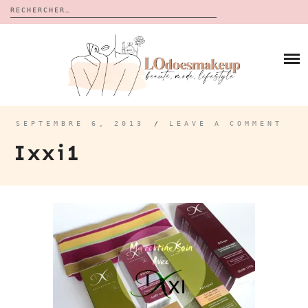
Rechercher :
Skip
to
BLOG
content
REVUES
À PROPOS
CALENDRIERS DE L’AVENT
BON PLAN
MES VIDÉOS
SEPTEMBRE 6, 2013
/
LEAVE A COMMENT
VIDÉOS
Ixxi1
CONTACT