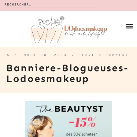
Rechercher :
Skip
to
BLOG
content
REVUES
À PROPOS
CALENDRIERS DE L’AVENT
BON PLAN
MES VIDÉOS
SEPTEMBRE 30, 2013
/
LEAVE A COMMENT
VIDÉOS
Banniere-Blogueuses-
CONTACT
Lodoesmakeup