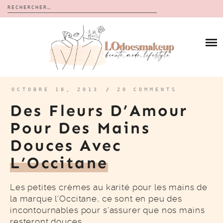
Rechercher :
Skip
to
BLOG
content
REVUES
À PROPOS
CALENDRIERS DE L’AVENT
BON PLAN
MES VIDÉOS
OCTOBRE 18, 2013
/
20 COMMENTS
VIDÉOS
Des Fleurs D’Amour
CONTACT
Pour Des Mains
Douces Avec
L’Occitane
Les petites crèmes au karité pour les mains de
la marque l’Occitane, ce sont en peu des
incontournables pour s’assurer que nos mains
resteront douces…