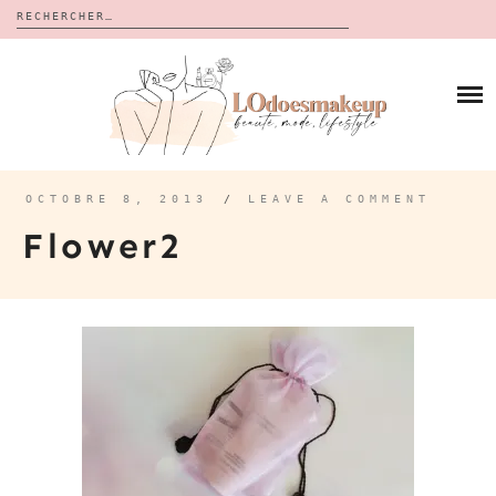
Rechercher :
Skip
to
BLOG
content
REVUES
À PROPOS
CALENDRIERS DE L’AVENT
BON PLAN
MES VIDÉOS
OCTOBRE 8, 2013
/
LEAVE A COMMENT
VIDÉOS
Flower2
CONTACT