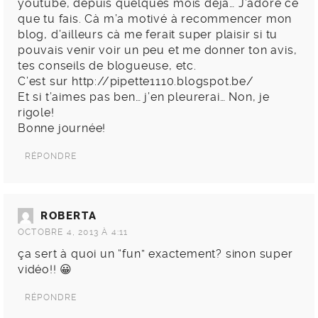
youtube, depuis quelques mois déjà… J’adore ce
que tu fais. Cà m’a motivé à recommencer mon
blog, d’ailleurs cà me ferait super plaisir si tu
pouvais venir voir un peu et me donner ton avis,
tes conseils de blogueuse, etc.
C’est sur
http://pipette1110.blogspot.be/
Et si t’aimes pas ben… j’en pleurerai… Non, je
rigole!
Bonne journée!
RÉPONDRE
ROBERTA
OCTOBRE 4, 2013 À 4:11
ça sert à quoi un “fun” exactement? sinon super
vidéo!! 😀
RÉPONDRE