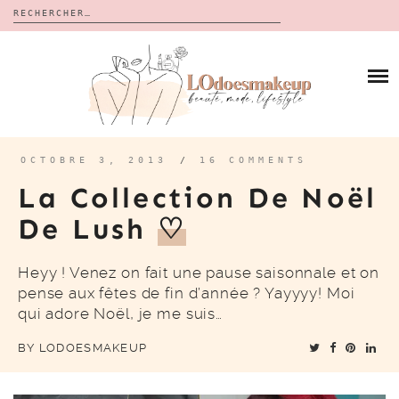
Rechercher :
Skip
to
BLOG
content
REVUES
À PROPOS
CALENDRIERS DE L’AVENT
BON PLAN
MES VIDÉOS
OCTOBRE 3, 2013
/
16 COMMENTS
VIDÉOS
La Collection De Noël
CONTACT
De Lush
♡
Heyy ! Venez on fait une pause saisonnale et on
pense aux fêtes de fin d’année ? Yayyyy! Moi
qui adore Noël, je me suis…
BY
LODOESMAKEUP