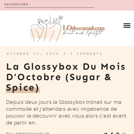
Rechercher :
Skip
to
BLOG
content
REVUES
À PROPOS
CALENDRIERS DE L’AVENT
BON PLAN
MES VIDÉOS
OCTOBRE 17, 2013
/
7 COMMENTS
VIDÉOS
La Glossybox Du Mois
CONTACT
D’Octobre (Sugar &
Spice)
Depuis deux jours la Glossybox trônait sur ma
commode et j’attendais avec impatience de
pouvoir la découvrir avec vous alors c’est avant
de partir en…