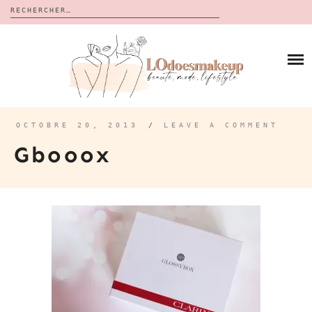
Rechercher :
Skip
to
BLOG
content
REVUES
À PROPOS
CALENDRIERS DE L’AVENT
BON PLAN
MES VIDÉOS
OCTOBRE 20, 2013
/
LEAVE A COMMENT
VIDÉOS
Gbooox
CONTACT