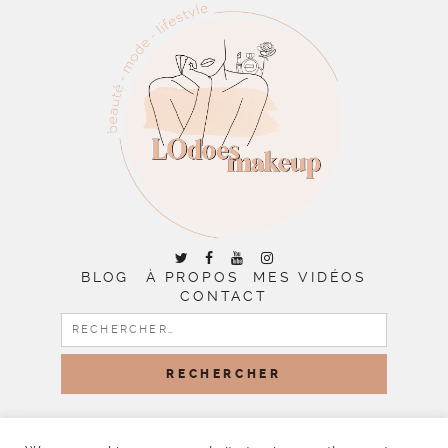
BLOG
À PROPOS
MES VIDÉOS
CONTACT
RECHERCHER :
COPYRIGHT © 2026 | ALL RIGHTS RESERVED |
DESIGNED
BY LITTLE THEME SHOP