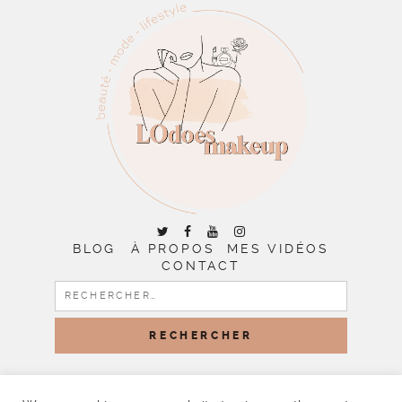
BLOG
À PROPOS
MES VIDÉOS
CONTACT
RECHERCHER :
COPYRIGHT © 2026 | ALL RIGHTS RESERVED |
DESIGNED
BY LITTLE THEME SHOP