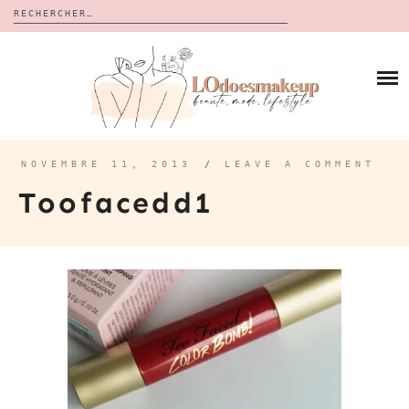
Rechercher :
Skip
to
BLOG
content
REVUES
À PROPOS
CALENDRIERS DE L’AVENT
BON PLAN
MES VIDÉOS
NOVEMBRE 11, 2013
/
LEAVE A COMMENT
VIDÉOS
Toofacedd1
CONTACT