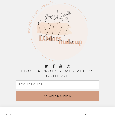
BLOG
À PROPOS
MES VIDÉOS
CONTACT
RECHERCHER :
COPYRIGHT © 2026 | ALL RIGHTS RESERVED |
DESIGNED
BY LITTLE THEME SHOP