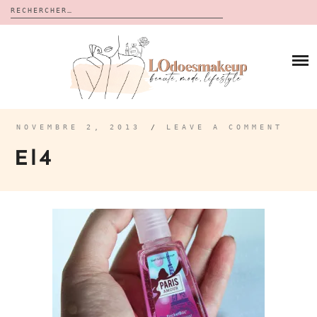
Rechercher :
Skip
to
BLOG
content
REVUES
À PROPOS
CALENDRIERS DE L’AVENT
BON PLAN
MES VIDÉOS
NOVEMBRE 2, 2013
/
LEAVE A COMMENT
VIDÉOS
El4
CONTACT