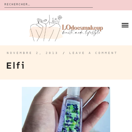
Rechercher :
Skip
to
BLOG
content
REVUES
À PROPOS
CALENDRIERS DE L’AVENT
BON PLAN
MES VIDÉOS
NOVEMBRE 2, 2013
/
LEAVE A COMMENT
VIDÉOS
Elfi
CONTACT