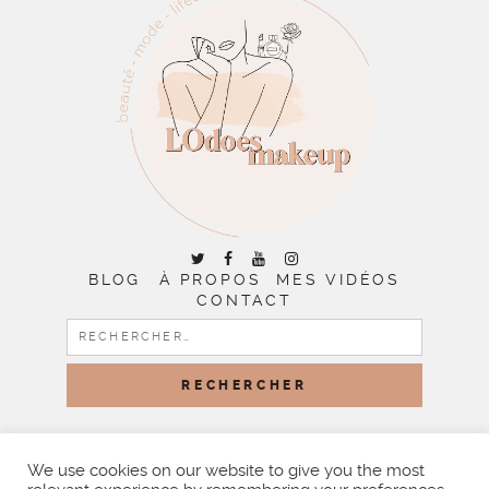
BLOG
À PROPOS
MES VIDÉOS
CONTACT
RECHERCHER :
COPYRIGHT © 2026 | ALL RIGHTS RESERVED |
DESIGNED
BY LITTLE THEME SHOP
We use cookies on our website to give you the most