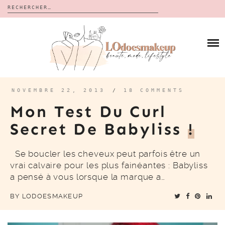
Rechercher :
Skip
to
BLOG
content
REVUES
À PROPOS
CALENDRIERS DE L’AVENT
BON PLAN
MES VIDÉOS
NOVEMBRE 22, 2013
/
18 COMMENTS
VIDÉOS
Mon Test Du Curl
CONTACT
Secret De Babyliss
!
Se boucler les cheveux peut parfois être un
vrai calvaire pour les plus fainéantes : Babyliss
a pensé à vous lorsque la marque a…
BY
LODOESMAKEUP