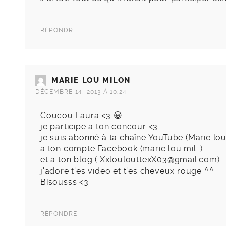
RÉPONDRE
MARIE LOU MILON
DÉCEMBRE 14, 2013 À 10:24
Coucou Laura <3 😀
je participe a ton concour <3
je suis abonné à ta chaîne YouTube (Marie lou
a ton compte Facebook (marie lou mil…)
et a ton blog (
XxloulouttexX03@gmail.com
)
j'adore t'es video et t'es cheveux rouge ^^
Bisousss <3
RÉPONDRE