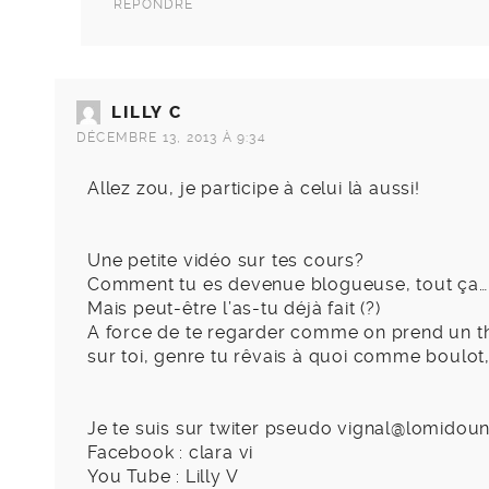
RÉPONDRE
LILLY C
DÉCEMBRE 13, 2013 À 9:34
Allez zou, je participe à celui là aussi!
Une petite vidéo sur tes cours?
Comment tu es devenue blogueuse, tout ça…
Mais peut-être l’as-tu déjà fait (?)
A force de te regarder comme on prend un th
sur toi, genre tu rêvais à quoi comme boulot
Je te suis sur twiter pseudo vignal@lomidou
Facebook : clara vi
You Tube : Lilly V