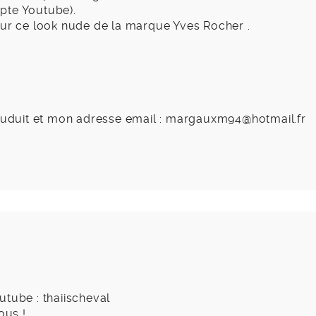
pte Youtube).
sur ce look nude de la marque Yves Rocher .
duit et mon adresse email :
margauxm94@hotmail.fr
utube : thaiischeval
sous !