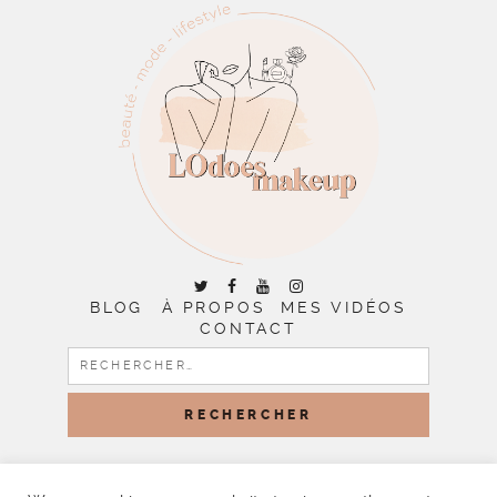
BLOG
À PROPOS
MES VIDÉOS
CONTACT
RECHERCHER :
COPYRIGHT © 2026 | ALL RIGHTS RESERVED |
DESIGNED
BY LITTLE THEME SHOP