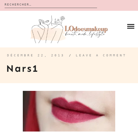
Rechercher :
Skip
to
BLOG
content
REVUES
À PROPOS
CALENDRIERS DE L’AVENT
BON PLAN
MES VIDÉOS
DÉCEMBRE 22, 2013
/
LEAVE A COMMENT
VIDÉOS
Nars1
CONTACT