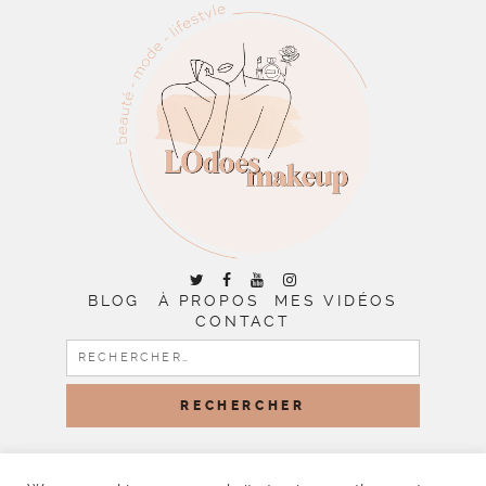
BLOG
À PROPOS
MES VIDÉOS
CONTACT
RECHERCHER :
COPYRIGHT © 2026 | ALL RIGHTS RESERVED |
DESIGNED
BY LITTLE THEME SHOP