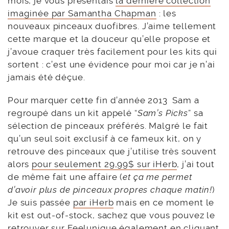
mois, je vous présentais
la dernière collection
imaginée par Samantha Chapman
: les
nouveaux pinceaux duofibres. J’aime tellement
cette marque et la douceur qu’elle propose et
j’avoue craquer très facilement pour les kits qui
sortent : c’est une évidence pour moi car je n’ai
jamais été déçue.
Pour marquer cette fin d’année 2013 Sam a
regroupé dans un kit appelé “
Sam’s Picks
” sa
sélection de pinceaux préférés. Malgré le fait
qu’un seul soit exclusif à ce fameux kit, on y
retrouve des pinceaux que j’utilise très souvent
alors
pour seulement 29,99$ sur iHerb
, j’ai tout
de même fait une affaire (
et ça me permet
d’avoir plus de pinceaux propres chaque matin!
)
Je suis passée
par iHerb
mais en ce moment le
kit est out-of-stock, sachez que vous pouvez le
retrouver sur Feelunique également en cliquant