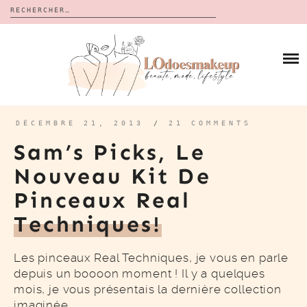
Rechercher :
Skip
to
BLOG
content
REVUES
À PROPOS
CALENDRIERS DE L’AVENT
BON PLAN
MES VIDÉOS
DÉCEMBRE 21, 2013
/
21 COMMENTS
VIDÉOS
Sam’s Picks, Le
CONTACT
Nouveau Kit De
Pinceaux Real
Techniques!
Les pinceaux Real Techniques, je vous en parle
depuis un boooon moment ! Il y a quelques
mois, je vous présentais la dernière collection
imaginée…