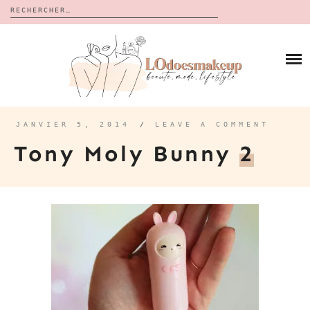
Rechercher :
Skip
to
BLOG
content
REVUES
À PROPOS
CALENDRIERS DE L’AVENT
BON PLAN
MES VIDÉOS
JANVIER 5, 2014
/
LEAVE A COMMENT
VIDÉOS
Tony Moly Bunny
2
CONTACT