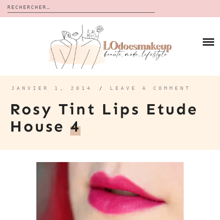
Rechercher :
Skip
to
BLOG
content
REVUES
À PROPOS
CALENDRIERS DE L’AVENT
BON PLAN
MES VIDÉOS
JANVIER 1, 2014
/
LEAVE A COMMENT
VIDÉOS
Rosy Tint Lips Etude
CONTACT
House
4