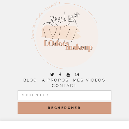
BLOG
À PROPOS
MES VIDÉOS
CONTACT
RECHERCHER :
COPYRIGHT © 2026 | ALL RIGHTS RESERVED |
DESIGNED
BY LITTLE THEME SHOP