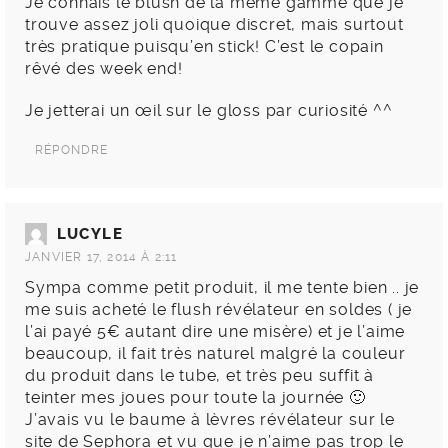
Je connais le blush de la même gamme que je
trouve assez joli quoique discret, mais surtout
très pratique puisqu’en stick! C’est le copain
rêvé des week end!
Je jetterai un œil sur le gloss par curiosité ^^
RÉPONDRE
LUCYLE
JANVIER 17, 2014 À 2:11
Sympa comme petit produit, il me tente bien .. je
me suis acheté le flush révélateur en soldes ( je
l’ai payé 5€ autant dire une misère) et je l’aime
beaucoup, il fait très naturel malgré la couleur
du produit dans le tube, et très peu suffit à
teinter mes joues pour toute la journée 🙂
J’avais vu le baume à lèvres révélateur sur le
site de Sephora et vu que je n’aime pas trop le