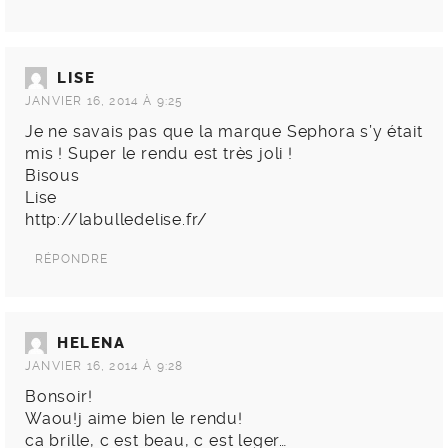
LISE
JANVIER 16, 2014 À 9:25
Je ne savais pas que la marque Sephora s’y était
mis ! Super le rendu est très joli !
Bisous
Lise
http://labulledelise.fr/
RÉPONDRE
HELENA
JANVIER 16, 2014 À 9:28
Bonsoir!
Waou!j aime bien le rendu!
ca brille, c est beau, c est leger…