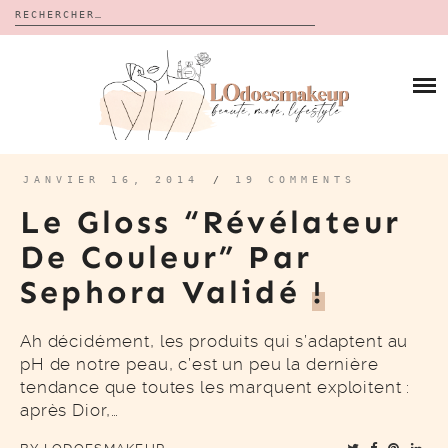
Rechercher :
Skip
to
BLOG
content
REVUES
À PROPOS
CALENDRIERS DE L’AVENT
BON PLAN
MES VIDÉOS
JANVIER 16, 2014
/
19 COMMENTS
VIDÉOS
Le Gloss “révélateur
CONTACT
De Couleur” Par
Sephora Validé
!
Ah décidément, les produits qui s’adaptent au
pH de notre peau, c’est un peu la dernière
tendance que toutes les marquent exploitent :
après Dior,…