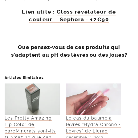
Lien utile :
Gloss révélateur de
couleur – Sephora : 12€90
Que pensez-vous de ces produits qui
s’adaptent au pH des lèvres ou des joues?
Articles Similaires
Les Pretty Amazing
Le cas du baume à
Lip Color de
lèvres “Hydra Chrono +
bareMinerals sont-ils
Lèvres” de Lierac
si Amazing que ça?
décembre 11, 2013