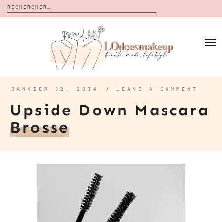
Rechercher :
Skip
to
BLOG
content
REVUES
À PROPOS
CALENDRIERS DE L’AVENT
BON PLAN
MES VIDÉOS
JANVIER 22, 2014
/
LEAVE A COMMENT
VIDÉOS
Upside Down Mascara
CONTACT
Brosse