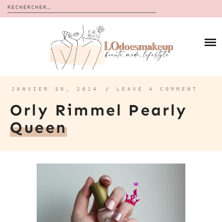
Rechercher :
Skip
to
BLOG
content
REVUES
À PROPOS
CALENDRIERS DE L’AVENT
BON PLAN
MES VIDÉOS
JANVIER 30, 2014
/
LEAVE A COMMENT
VIDÉOS
Orly Rimmel Pearly
CONTACT
Queen