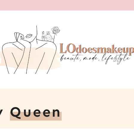
ly
Queen