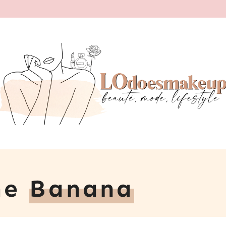
me
Banana