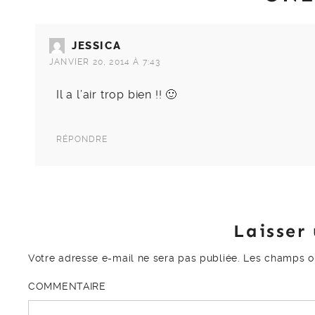
JESSICA
JANVIER 20, 2014 À 7:43
Il a l’air trop bien !! 🙂
RÉPONDRE
Laisser
Votre adresse e-mail ne sera pas publiée.
Les champs ob
COMMENTAIRE