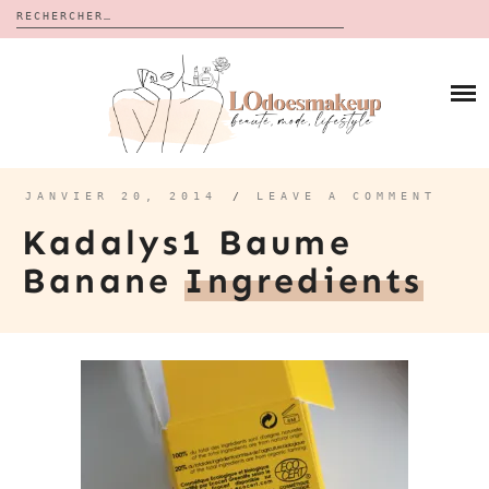
Rechercher :
Skip
to
BLOG
content
REVUES
À PROPOS
CALENDRIERS DE L’AVENT
BON PLAN
MES VIDÉOS
JANVIER 20, 2014
/
LEAVE A COMMENT
VIDÉOS
Kadalys1 Baume
CONTACT
Banane
Ingredients