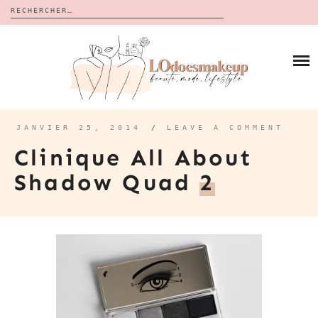
Rechercher :
Skip
to
BLOG
content
REVUES
À PROPOS
CALENDRIERS DE L’AVENT
BON PLAN
MES VIDÉOS
JANVIER 25, 2014
/
LEAVE A COMMENT
VIDÉOS
Clinique All About
CONTACT
Shadow Quad
2