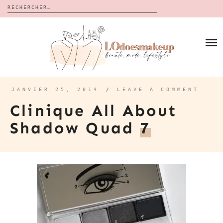
Rechercher :
Skip
to
BLOG
content
REVUES
À PROPOS
CALENDRIERS DE L’AVENT
BON PLAN
MES VIDÉOS
JANVIER 25, 2014
/
LEAVE A COMMENT
VIDÉOS
Clinique All About
CONTACT
Shadow Quad
7