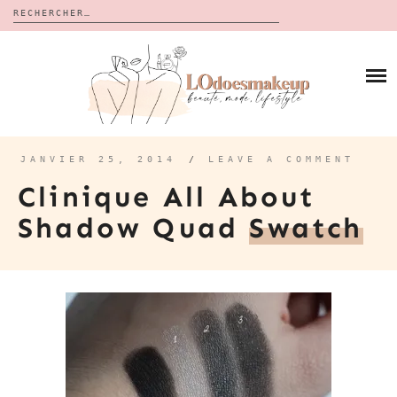
Rechercher :
Skip
to
BLOG
content
REVUES
À PROPOS
CALENDRIERS DE L’AVENT
BON PLAN
MES VIDÉOS
JANVIER 25, 2014
/
LEAVE A COMMENT
VIDÉOS
Clinique All About
CONTACT
Shadow Quad
Swatch