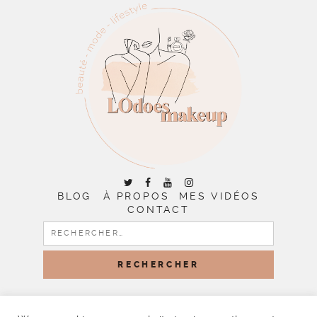
BLOG
À PROPOS
MES VIDÉOS
CONTACT
RECHERCHER :
COPYRIGHT © 2026 | ALL RIGHTS RESERVED |
DESIGNED
BY LITTLE THEME SHOP