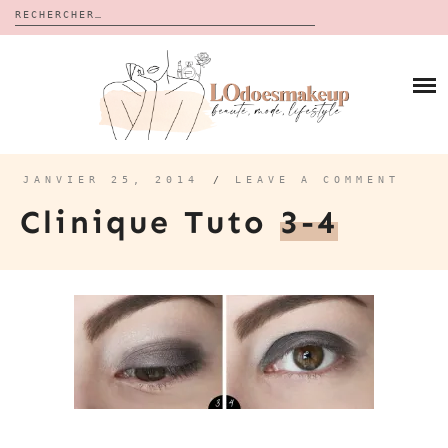
Rechercher :
Skip
to
BLOG
content
REVUES
À PROPOS
CALENDRIERS DE L’AVENT
BON PLAN
MES VIDÉOS
JANVIER 25, 2014
/
LEAVE A COMMENT
VIDÉOS
Clinique Tuto
3-4
CONTACT