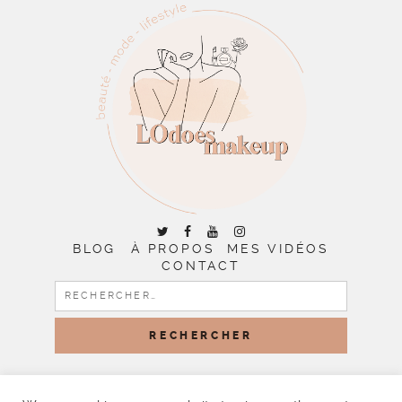
BLOG
À PROPOS
MES VIDÉOS
CONTACT
RECHERCHER :
COPYRIGHT © 2026 | ALL RIGHTS RESERVED |
DESIGNED
BY LITTLE THEME SHOP