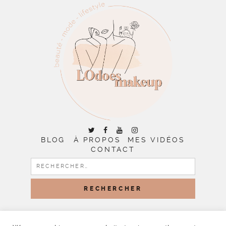
BLOG
À PROPOS
MES VIDÉOS
CONTACT
RECHERCHER :
COPYRIGHT © 2026 | ALL RIGHTS RESERVED |
DESIGNED
BY LITTLE THEME SHOP