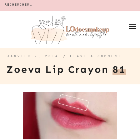
Rechercher :
Skip
to
BLOG
content
REVUES
À PROPOS
CALENDRIERS DE L’AVENT
BON PLAN
MES VIDÉOS
JANVIER 7, 2014
/
LEAVE A COMMENT
VIDÉOS
Zoeva Lip Crayon
81
CONTACT