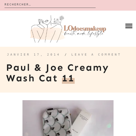
Rechercher :
Skip
to
BLOG
content
REVUES
À PROPOS
CALENDRIERS DE L’AVENT
BON PLAN
MES VIDÉOS
JANVIER 17, 2014
/
LEAVE A COMMENT
VIDÉOS
Paul & Joe Creamy
CONTACT
Wash Cat
11