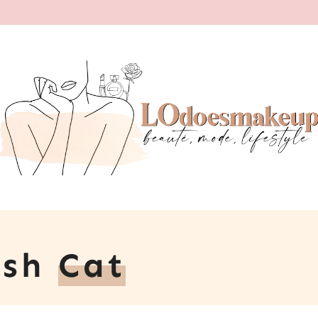
ash
Cat