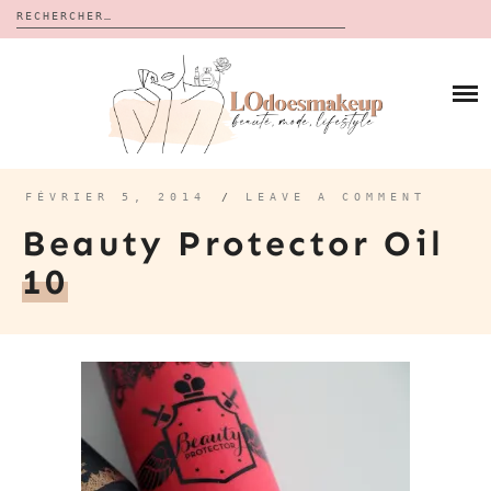
Rechercher :
Skip
to
BLOG
content
REVUES
À PROPOS
CALENDRIERS DE L’AVENT
BON PLAN
MES VIDÉOS
FÉVRIER 5, 2014
/
LEAVE A COMMENT
VIDÉOS
Beauty Protector Oil
CONTACT
10