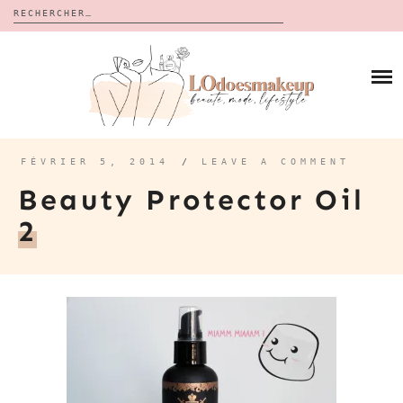
Rechercher :
Skip
to
BLOG
content
REVUES
À PROPOS
CALENDRIERS DE L’AVENT
BON PLAN
MES VIDÉOS
FÉVRIER 5, 2014
/
LEAVE A COMMENT
VIDÉOS
Beauty Protector Oil
CONTACT
2