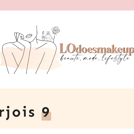
rjois
9