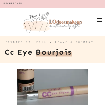
Rechercher :
Skip
to
BLOG
content
REVUES
À PROPOS
CALENDRIERS DE L’AVENT
BON PLAN
MES VIDÉOS
FÉVRIER 17, 2014
/
LEAVE A COMMENT
VIDÉOS
Cc Eye
Bourjois
CONTACT