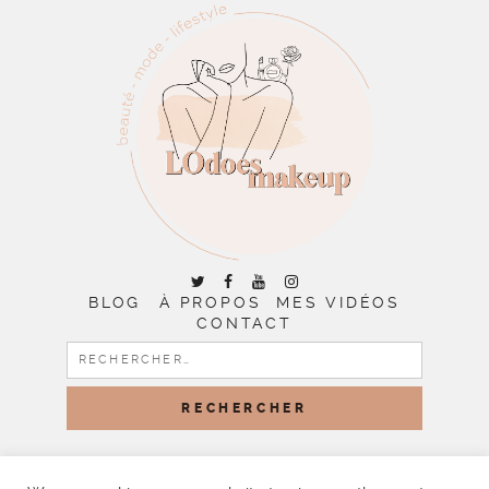
BLOG
À PROPOS
MES VIDÉOS
CONTACT
RECHERCHER :
COPYRIGHT © 2026 | ALL RIGHTS RESERVED |
DESIGNED
BY LITTLE THEME SHOP