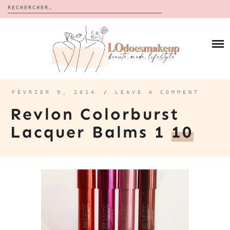
Rechercher :
Skip
to
BLOG
content
REVUES
À PROPOS
CALENDRIERS DE L’AVENT
BON PLAN
MES VIDÉOS
FÉVRIER 9, 2014
/
LEAVE A COMMENT
VIDÉOS
Revlon Colorburst
CONTACT
Lacquer Balms 1
10